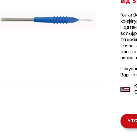
від 3
Голки B
конфігу
Надзви
вольфр
та кра
точного
електр
низькі
Пакува
Вартіс
К
УТО