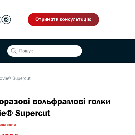
Отримати консультацію
ovie® Supercut
оразові вольфрамові голки
ie® Supercut
овлення