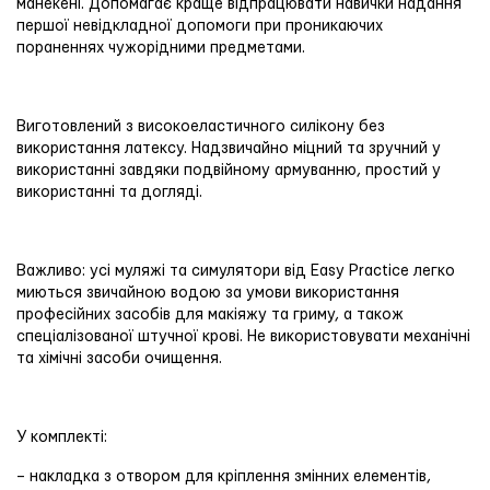
манекені. Допомагає краще відпрацювати навички надання
першої невідкладної допомоги при проникаючих
пораненнях чужорідними предметами.
Виготовлений з високоеластичного силікону без
використання латексу. Надзвичайно міцний та зручний у
використанні завдяки подвійному армуванню, простий у
використанні та догляді.
Важливо: усі муляжі та симулятори від Easy Practice легко
миються звичайною водою за умови використання
професійних засобів для макіяжу та гриму, а також
спеціалізованої штучної крові. Не використовувати механічні
та хімічні засоби очищення.
У комплекті:
– накладка з отвором для кріплення змінних елементів,