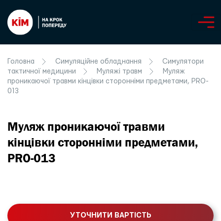
Головна
Симуляційне обладнання
Симулятори
тактичної медицини
Муляжі травм
Муляж
проникаючої травми кінцівки сторонніми предметами, PRO-
013
Муляж проникаючої травми
кінцівки сторонніми предметами,
PRO-013
УТОЧНИТИ ВАРТІСТЬ