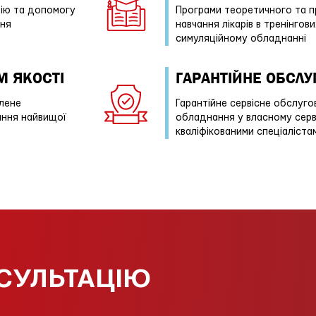
ію та допомогу
Програми теоретичного та п
ння
навчання лікарів в тренінгов
симуляційному обладнанні
М ЯКОСТІ
ГАРАНТІЙНE ОБСЛ
лене
Гарантійне сервісне обслуг
ання найвищої
обладнання у власному серв
кваліфікованими спеціаліста
СУЛЬТАЦІЮ