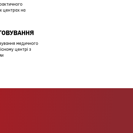
рактичного
их центрах на
УГОВУВАННЯ
овування медичного
існому центрі з
ми