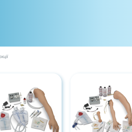
єкції