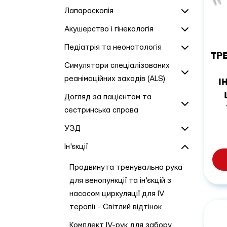
Лапароскопія
Акушерство і гінекологія
Педіатрія та неонатологія
ТР
Симулятори спеціалізованих
реанімаційних заходів (ALS)
І
Догляд за пацієнтом та
сестринська справа
УЗД
Ін'єкції
Продвинута тренувальна рука
для венопункції та ін'єкцій з
насосом циркуляції для IV
терапії - Світлий відтінок
Комплект IV-рук для забору