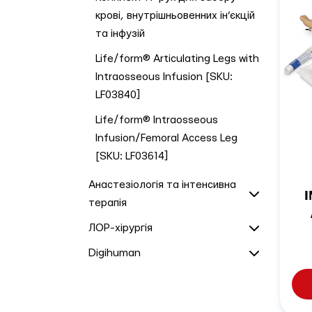
крові, внутрішньовенних ін’єкцій
та інфузій
Life/form® Articulating Legs with
Intraosseous Infusion [SKU:
LF03840]
Life/form® Intraosseous
Infusion/Femoral Access Leg
[SKU: LF03614]
Анастезіологія та інтенсивна
терапія
ЛОР-хірургія
Digihuman