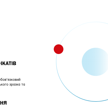
ІКАТІВ
обов’язковий
ького зразка та
ННЯ