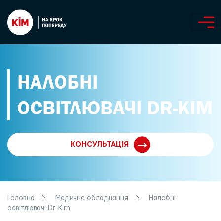
НАЛОБНІ
ОСВІТЛЮВАЧІ DR-KIM
КОНСУЛЬТАЦІЯ
Головна
Медичне обладнання
Налобні
освітлювачі Dr-Kim