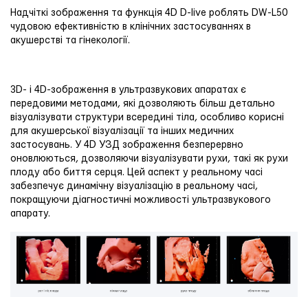
Надчіткі зображення та функція 4D D-live роблять DW-L50
чудовою ефективністю в клінічних застосуваннях в
акушерстві та гінекології.
3D- і 4D-зображення в ультразвукових апаратах є
передовими методами, які дозволяють більш детально
візуалізувати структури всередині тіла, особливо корисні
для акушерської візуалізації та інших медичних
застосувань. У 4D УЗД зображення безперервно
оновлюються, дозволяючи візуалізувати рухи, такі як рухи
плоду або биття серця. Цей аспект у реальному часі
забезпечує динамічну візуалізацію в реальному часі,
покращуючи діагностичні можливості ультразвукового
апарату.