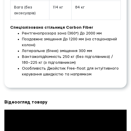
Вага (без
114 кг
84 кг
аксесуарів)
Спеціалізована стільниця Carbon Fiber
Рентгенопрозора зона (360°) До 2000 мм
Поздовжнє зміщення До 1200 мм (на стаціонарній
колоні)
Латеральне (бічне) зміщення 300 мм
Вантажопідйомність 250 кг (без підголівника) /
180–225 кг (з підголівником)
Особливість Джойстик Free-float для інтуїтивного
керування швидкістю та напрямком
Відеоогляд товару