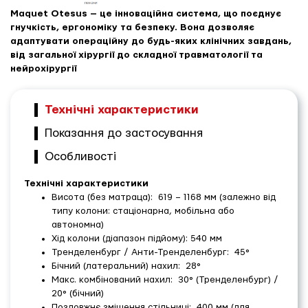
Maquet Otesus — це інноваційна система, що поєднує
гнучкість, ергономіку та безпеку. Вона дозволяє
адаптувати операційну до будь-яких клінічних завдань,
від загальної хірургії до складної травматології та
нейрохірургії
Технічні характеристики
Показання до застосування
Особливості
Технічні характеристики
Висота (без матраца): 619 – 1168 мм (залежно від
типу колони: стаціонарна, мобільна або
автономна)
Хід колони (діапазон підйому): 540 мм
Тренделенбург / Анти-Тренделенбург: 45°
Бічний (латеральний) нахил: 28°
Макс. комбінований нахил: 30° (Тренделенбург) /
20° (бічний)
Поздовжнє зміщення стільниці: 400 мм (для