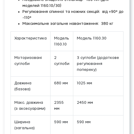
моделей 1160.10/30)
Регулювання спинної та ножних секцій: від +90° до
-110°
Максимальне загальне навантаження: 380 кг
Характеристика
Модель
Модель 1160.30
1160.10
Моторизовані
2
3 суглоби (додаткове
суглоби
суглоби
регулювання
попереку)
Довжина
680 мм
1025 мм
(базова)
Макс. довжина
2355
2450 мм
(з аксесуарами)
мм
Ширина
590 мм
590 мм
(загальна)