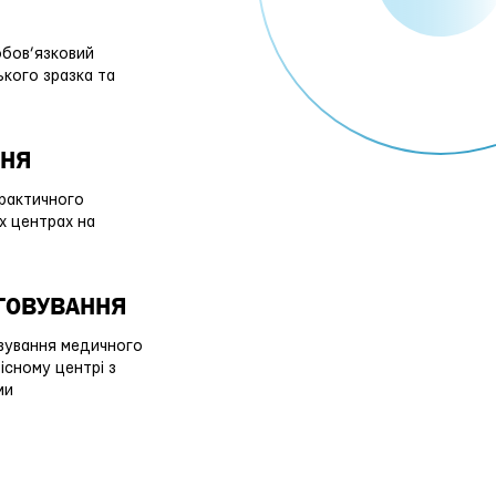
обов’язковий
ького зразка та
ННЯ
рактичного
их центрах на
УГОВУВАННЯ
овування медичного
існому центрі з
ми