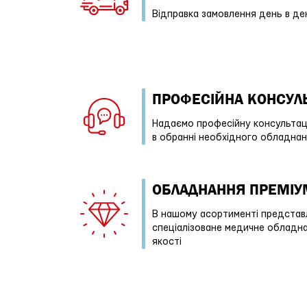
Відправка замовлення день в де
ПРОФЕСIЙНА КОНСУЛЬ
Надаємо професійну консультац
в обранні необхідного обладна
ОБЛАДНАННЯ ПРЕМІУ
В нашому асортименті представ
спеціалізоване медичне обладн
якості