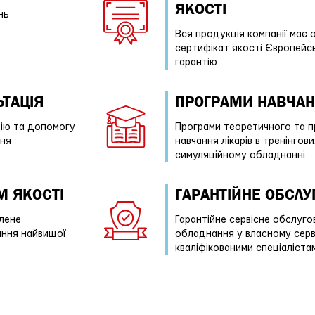
ЯКОСТІ
нь
Вся продукція компанії має 
сертифікат якості Європейс
гарантію
ТАЦІЯ
ПРОГРАМИ НАВЧА
ію та допомогу
Програми теоретичного та п
ння
навчання лікарів в тренінгов
симуляційному обладнанні
М ЯКОСТІ
ГАРАНТІЙНE ОБСЛ
лене
Гарантійне сервісне обслуг
ання найвищої
обладнання у власному серв
кваліфікованими спеціаліста