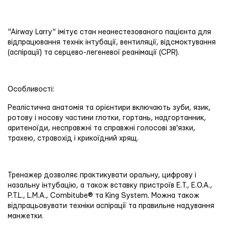
"Airway Larry" імітує стан неанестезованого пацієнта для
відпрацювання технік інтубації, вентиляції, відсмоктування
(аспірації) та серцево-легеневої реанімації (CPR).
Особливості:
Реалістична анатомія та орієнтири включають зуби, язик,
ротову і носову частини глотки, гортань, надгортанник,
аритеноїди, несправжні та справжні голосові зв'язки,
трахею, стравохід і крикоїдний хрящ.
Тренажер дозволяє практикувати оральну, цифрову і
назальну інтубацію, а також вставку пристроїв E.T., E.O.A.,
P.T.L., L.M.A., Combitube® та King System. Можна також
відпрацьовувати техніки аспірації та правильне надування
манжетки.