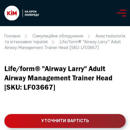
Головна
Симуляційне обладнання
Анастезіологія
та інтенсивна терапія
Life/form® "Airway Larry" Adult
Airway Management Trainer Head [SKU: LF03667]
Life/form® "Airway Larry" Adult
Airway Management Trainer Head
[SKU: LF03667]
УТОЧНИТИ ВАРТІСТЬ