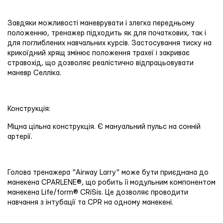
Завдяки можливості маневрувати і злегка передньому
положенню, тренажер підходить як для початкових, так і
для поглиблених навчальних курсів. Застосування тиску на
крикоїдний хрящ змінює положення трахеї і закриває
стравохід, що дозволяє реалістично відпрацьовувати
маневр Селліка.
Конструкція:
Міцна цільна конструкція. Є мануальний пульс на сонній
артерії.
Голова тренажера "Airway Larry" може бути приєднана до
манекена CPARLENE®, що робить її модульним компонентом
манекена Life/form® CRiSis. Це дозволяє проводити
навчання з інтубації та CPR на одному манекені.