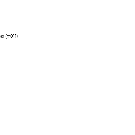
ею (#011)
)