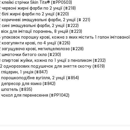
2 клейкі стрічки Skin Tite® (#PP0503)
2 червоні жирні фарби по 2 унції (#218)
2 білі жирні фарби по 2 унції (#220)
2 коричневі змащувальні фарби, 2 унції (# 221)
2 сині змащувальні фарби, 2 унції (#222)
1 віск для імітації поранень, 8 унцій (#223)
6 упаковок порошку крові, кожна з яких містить 1 галон імітованої
2 коагулянти крові, по 4 унції (#226)
2 загущувача крові, метилцелюлоза (#228)
2 шматочки битого скла (#230)
3 спиртові жуйки, кожна по 1 унції з пензликом (#232)
12 одноразових подушечок для зняття скотчу (#619)
1 гліцерин, 1 унція (#847)
1 порошкоподібне вугілля, 2 унції (#854)
1 депресор для язика (#842)
1 шпатель (#835)
1 чохол для перенесення (#PP1042)