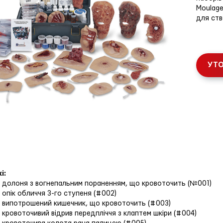
Moulage
для ств
УТО
і:
1 долоня з вогнепальним пораненням, що кровоточить (№001)
1 опік обличчя 3-го ступеня (#002)
1 випотрошений кишечник, що кровоточить (#003)
1 кровоточивий відрив передпліччя з клаптем шкіри (#004)