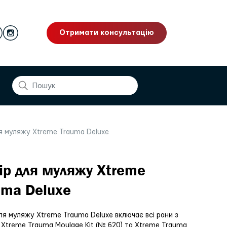
Отримати консультацію
я муляжу Xtreme Trauma Deluxe
ір для муляжу Xtreme
uma Deluxe
ля муляжу Xtreme Trauma Deluxe включає всі рани з
 Xtreme Trauma Moulage Kit (№ 620) та Xtreme Trauma