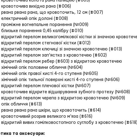
1 кровоточива колота рана палицею (#005)
1 кровоточива вихідна рана (#006)
1 рвана рвана рана, що кровоточить, 12 см (#007)
1 електричний опік долоні (#008)
1 проміжне вогнепальне поранення (№009)
1 близьке поранення 0,45 калібру (#010)
1 відкритий перелом великогомілкової кістки зі значною кровотеч
1 відкритий перелом стегнової кістки (#012)
1 відкритий перелом ключиці зі значною кровотечею (#013)
1 відкритий перелом зап'ястка з кровотечею (#602)
1 відкритий перелом ребер (#603) з відкритою кровотечею
1 хімічний опік половини обличчя (№604)
1 хімічний опік правої кисті 4-го ступеня (№605)
1 хімічний опік тильної поверхні кисті 4-го ступеня (№606)
1 відкритий перелом плечової кістки (№607)
1 кровоточиве відкрите відшарування зубного протезу (№608)
1 відкритий перелом черепа з відкритою кровотечею (№609)
1 опік обличчя (#613)
1 рвана рвана рана шкіри, що кровоточить (#614)
1 кровоточивий розрив великого м'яза (#616)
1 відкритий вивих гомілковостопного суглобу з кровотечею (#618
тика та аксесуари: