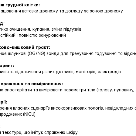
ж грудної клітки:
працювання вставки дренажу та догляду за зоною дренажу
д:
тика очищення, купання, зміни підгузків
стійкий і повністю занурюваний
ово-кишковий тракт:
має шлункові (OG/NG) зонди для тренування годування та відс
оринг:
ивість підключення різних датчиків, моніторів, електродів
ереження та вимірювання:
а спостерігати та вимірювати параметри тіла (голову, пуповину
ії:
рення власних сценаріїв високоризикових пологів, невідкладних 
ароджених (NICU)
:
а текстура, що імітує справжню шкіру