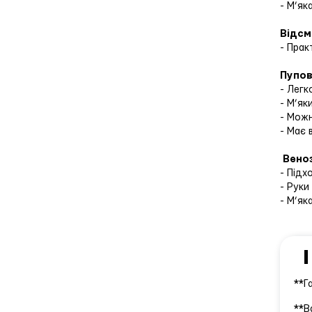
- М’як
Відсм
- Прак
Пупов
- Легк
- М’як
- Мож
- Має 
Веноз
- Підх
- Руки
- М’як
**Г
**В