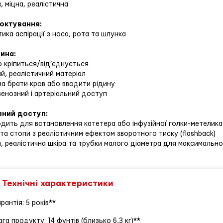
а, міцна, реалістична
октування:
тика аспірації з носа, рота та шлунка
ина:
о кріпиться/від’єднується
ий, реалістичний матеріал
на брати кров або вводити рідину
венозний і артеріальний доступ
ний доступ:
одить для встановлення катетера або інфузійної голки-метелик
 та стопи з реалістичним ефектом зворотного тиску (flashback)
а, реалістична шкіра та трубки малого діаметра для максимальн
Технічні характеристики
арантія: 5 років**
ага продукту: 14 фунтів (близько 6,3 кг)**