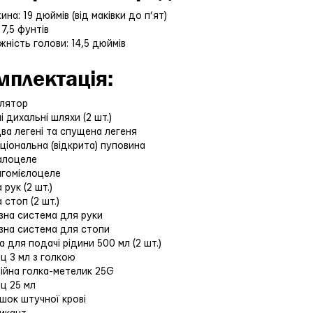
ина: 19 дюймів (від маківки до п’ят)
: 7,5 фунтів
жність голови: 14,5 дюймів
мплектація:
улятор
ні дихальні шляхи (2 шт.)
ва легені та спущена легеня
ціональна (відкрита) пуповина
алоцеле
інгомієлоцеле
а рук (2 шт.)
а стоп (2 шт.)
озна система для руки
озна система для стопи
а для подачі рідини 500 мл (2 шт.)
иц 3 мл з голкою
зійна голка-метелик 25G
иц 25 мл
ошок штучної крові