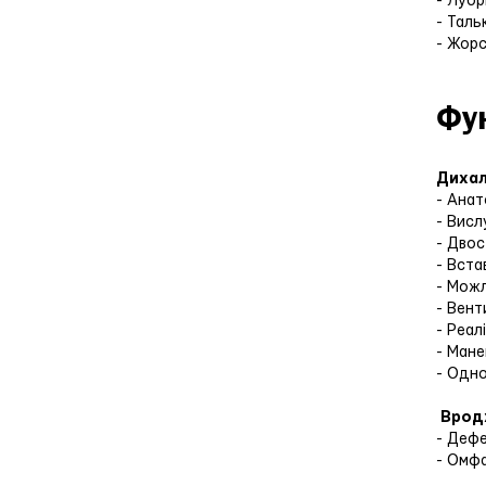
- Луб
- Тал
- Жор
Фу
Дихал
- Анат
- Висл
- Двос
- Вст
- Можл
- Вент
- Реал
- Ман
- Одно
Вродж
- Дефе
- Омф