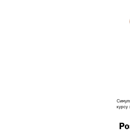
Симуля
курсу 
Ро