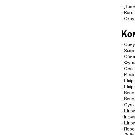
- Довж
- Вага
- Окру
Ко
- Сим
- Змін
- Обид
- Функ
- Омф
- Мен
- Шкір
- Шкір
- Вен
- Вен
- Сумк
- Шпр
- Інфу
- Шпр
- Пор