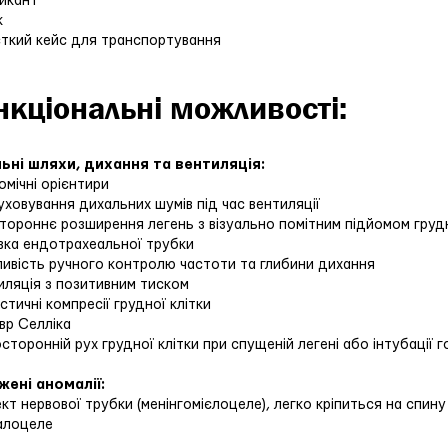
рикант
ьк
сткий кейс для транспортування
нкціональні можливості:
ьні шляхи, дихання та вентиляція:
омічні орієнтири
уховування дихальних шумів під час вентиляції
тороннє розширення легень з візуально помітним підйомом груд
авка ендотрахеальної трубки
ивість ручного контролю частоти та глибини дихання
иляція з позитивним тиском
істичні компресії грудної клітки
евр Селліка
сторонній рух грудної клітки при спущеній легені або інтубації
ені аномалії:
кт нервової трубки (менінгомієлоцеле), легко кріпиться на спин
алоцеле