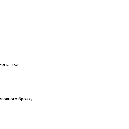
ної клітки
 головного бронху
у