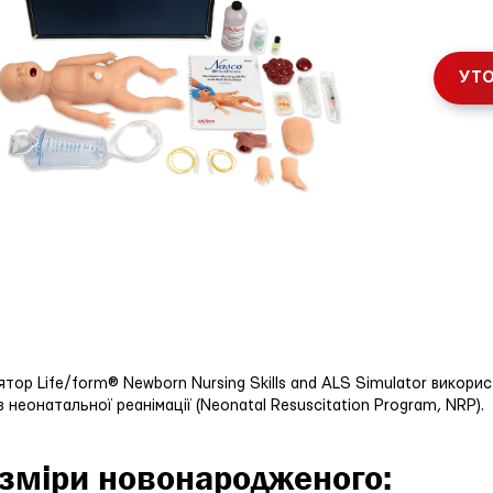
УТО
тор Life/form® Newborn Nursing Skills and ALS Simulator викор
з неонатальної реанімації (Neonatal Resuscitation Program, NRP).
зміри новонародженого: