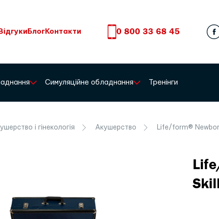
0 800 33 68 45
Відгуки
Блог
Контакти
бладнання
Симуляційне обладнання
Тренінги
ушерство і гінекологія
Акушерство
Life/form® Newborn
Lif
Skil