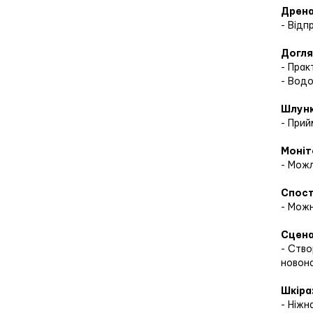
Дрена
- Від
Догля
- Прак
- Водо
Шлунк
- Прий
Моніт
- Можл
Спост
- Можн
Сценар
- Ство
новон
Шкіра
- Ніжн