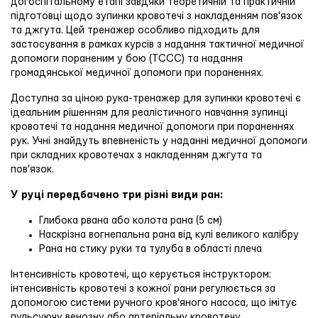
догоспітальному етапі завдяки теоретичній та практичній
підготовці щодо зупинки кровотечі з накладенням пов'язок
та джгута. Цей тренажер особливо підходить для
застосування в рамках курсів з надання тактичної медичної
допомоги пораненим у бою (TCCC) та надання
громадянської медичної допомоги при пораненнях.
Доступна за ціною рука-тренажер для зупинки кровотечі є
ідеальним рішенням для реалістичного навчання зупинці
кровотечі та надання медичної допомоги при пораненнях
рук. Учні знайдуть впевненість у наданні медичної допомоги
при складних кровотечах з накладенням джгута та
пов'язок.
У руці передбачено три різні види ран:
Глибока рвана або колота рана (5 см)
Наскрізна вогнепальна рана від кулі великого калібру
Рана на стику руки та тулуба в області плеча
Інтенсивність кровотечі, що керується інструктором:
інтенсивність кровотечі з кожної рани регулюється за
допомогою системи ручного кров'яного насоса, що імітує
пульсуючу венозну або артеріальну кровотечу.