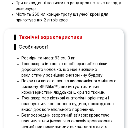
При накладенні пов'язки на рану кров не тече назад у
резервуар
Містить 250 мл концентрату штучної крові для
приготування 2 літрів крові
Технічні характеристики
Особливості
Розміри та маса: 93 см, 3 кг
Тренажер є імітацією цілої верхньої кінцівки
дорослого чоловіка, що має виключно
реалістичну зовнішню анатомічну будову
Покриття виготовлене з високоякісного міцного
силікону SKINlike™, що імітує тактильні
характеристики людської шкіри та тканин.
Тренажер має кісткові анатомічні орієнтири і
пальпується кровоносна судина, пошкоджена
внаслідок вогнепального поранення.
Безпосередній зворотний зв'язок: кровотеча
припиняється (механічна оклюзія кровоносних
судин) при правильному накладенні джгута