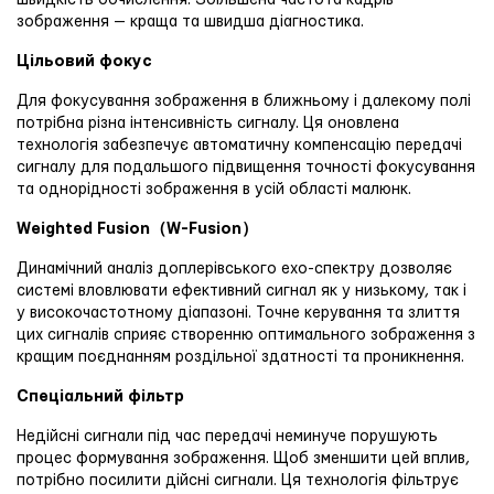
зображення — краща та швидша діагностика.
Цільовий фокус
Для фокусування зображення в ближньому і далекому полі
потрібна різна інтенсивність сигналу. Ця оновлена ​​
технологія забезпечує автоматичну компенсацію передачі
сигналу для подальшого підвищення точності фокусування
та однорідності зображення в усій області малюнк.
Weighted Fusion（W-Fusion）
Динамічний аналіз доплерівського ехо-спектру дозволяє
системі вловлювати ефективний сигнал як у низькому, так і
у високочастотному діапазоні. Точне керування та злиття
цих сигналів сприяє створенню оптимального зображення з
кращим поєднанням роздільної здатності та проникнення.
Спеціальний фільтр
Недійсні сигнали під час передачі неминуче порушують
процес формування зображення. Щоб зменшити цей вплив,
потрібно посилити дійсні сигнали. Ця технологія фільтрує