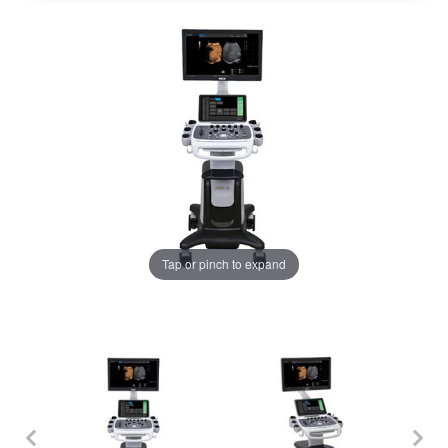
Tap or pinch to expand