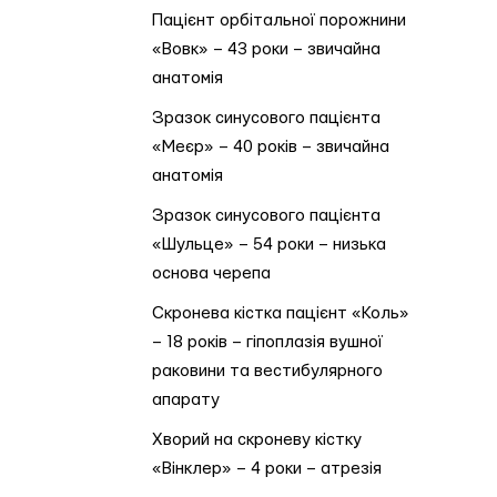
Пацієнт орбітальної порожнини
«Вовк» – 43 роки – звичайна
анатомія
Зразок синусового пацієнта
«Меєр» – 40 років – звичайна
анатомія
Зразок синусового пацієнта
«Шульце» – 54 роки – низька
основа черепа
Скронева кістка пацієнт «Коль»
– 18 років – гіпоплазія вушної
раковини та вестибулярного
апарату
Хворий на скроневу кістку
«Вінклер» – 4 роки – атрезія