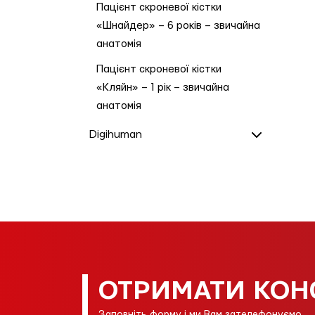
Пацієнт скроневої кістки
«Шнайдер» – 6 років – звичайна
анатомія
Пацієнт скроневої кістки
«Кляйн» – 1 рік – звичайна
анатомія
Digihuman
ОТРИМАТИ КОН