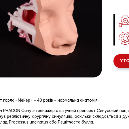
УТО
т горла «Мейер» – 40 років – нормальна анатомія
 PHACON Синус-тренажер є штучний препарат Синусовий пацієнт
ує реалістичну хірургічну симуляцію, оскільки складається з ду
лад Processus uncinatus або Решітчаста булла.