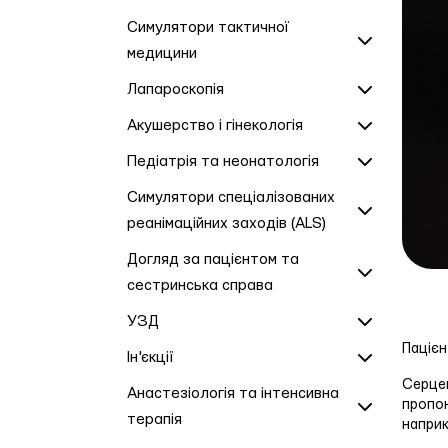
Симулятори тактичної
медицини
Лапароскопія
Акушерство і гінекологія
Педіатрія та неонатологія
Симулятори спеціалізованих
реанімаційних заходів (ALS)
Догляд за пацієнтом та
сестринська справа
УЗД
Пацієн
Ін'єкції
Серцем
Анастезіологія та інтенсивна
пропон
терапія
наприк