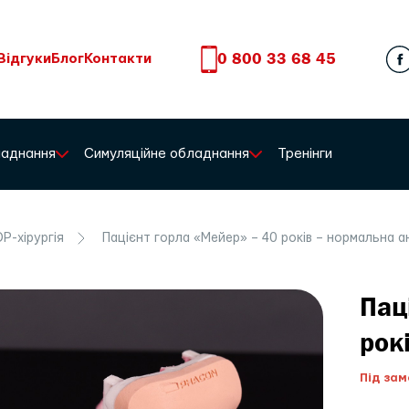
0 800 33 68 45
Відгуки
Блог
Контакти
бладнання
Симуляційне обладнання
Тренінги
Р-хірургія
Пацієнт горла «Мейер» – 40 років – нормальна а
Пац
рок
Під зам