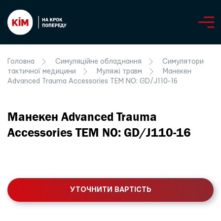
Головна
Симуляційне обладнання
Симулятори
тактичної медицини
Муляжі травм
Манекен
Advanced Trauma Accessories TEM NO: GD/J110-16
Манекен Advanced Trauma
Accessories TEM NO: GD/J110-16
УТОЧНИТИ ВАРТІСТЬ