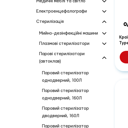
Медичні меблі та світло
Електроенцефалографи
Стерилізація
О
Мийно-дезінфекційні машини
Краї
Тур
Плазмові стерилізатори
Парові стерилізатори
(автоклав)
Паровий стерилізатор
однодверний, 100Л
Паровий стерилізатор
однодверний, 160Л
Паровий стерилізатор
дводверний, 160Л
Паровий стерилізатор