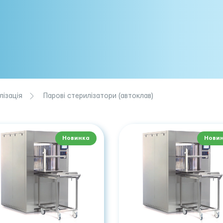
лізація
Парові стерилізатори (автоклав)
Новинка
Нови