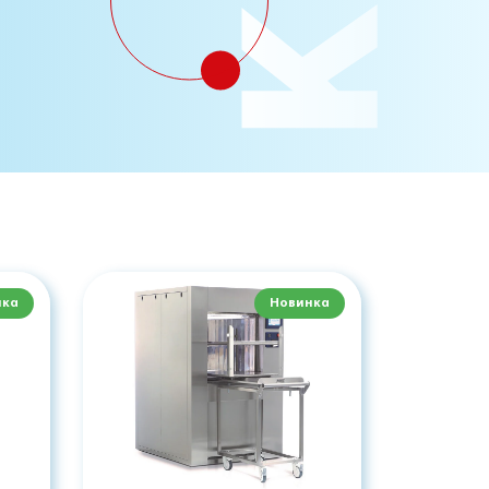
нка
Новинка