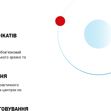
ІКАТІВ
обов’язковий
ького зразка та
ННЯ
рактичного
их центрах на
УГОВУВАННЯ