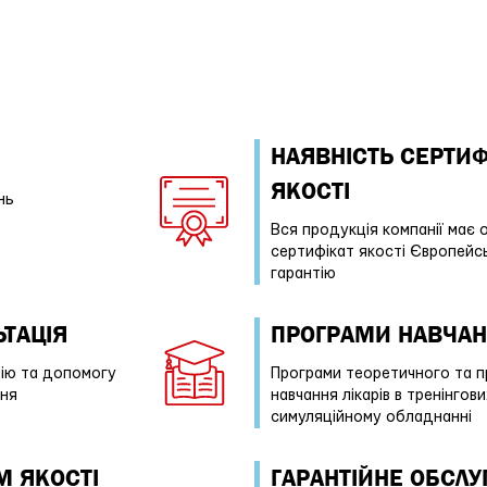
НАЯВНІСТЬ СЕРТИФ
ЯКОСТІ
нь
Вся продукція компанії має 
сертифікат якості Європейс
гарантію
ТАЦІЯ
ПРОГРАМИ НАВЧА
ію та допомогу
Програми теоретичного та п
ння
навчання лікарів в тренінгов
симуляційному обладнанні
М ЯКОСТІ
ГАРАНТІЙНE ОБСЛ