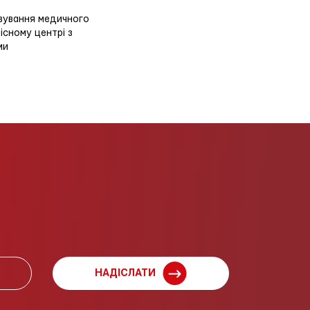
овування медичного
існому центрі з
ми
НАДІСЛАТИ