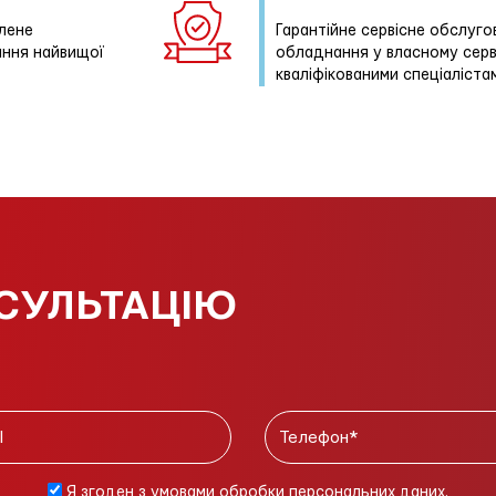
лене
Гарантійне сервісне обслуг
ання найвищої
обладнання у власному серв
кваліфікованими спеціаліста
СУЛЬТАЦІЮ
Я згоден з умовами обробки персональних даних.