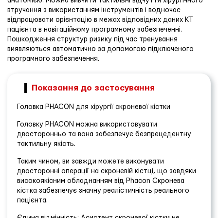
анатомією. Можна вивчити тактильні відчуття хірургічного
втручання з використанням інструментів і водночас
відпрацювати орієнтацію в межах відповідних даних КТ
пацієнта в навігаційному програмному забезпеченні.
Пошкодження структур ризику під час тренування
виявляються автоматично за допомогою підключеного
програмного забезпечення.
Показання до застосування
Головка PHACON для хірургії скроневої кістки
Головку PHACON можна використовувати
двосторонньо та вона забезпечує безпрецедентну
тактильну якість.
Таким чином, ви завжди можете виконувати
двосторонні операції на скроневій кістці, що завдяки
високоякісним обладнанням від Phacon Скронева
кістка забезпечує значну реалістичність реального
пацієнта.
Єдина відмінність: Асистент скроневої кістки не