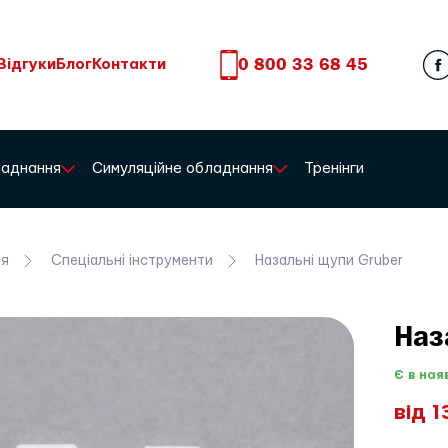
0 800 33 68 45
Відгуки
Блог
Контакти
бладнання
Симуляційне обладнання
Тренінги
ія
Спеціальні інструменти
Назальні щупи Gruber
Наз
Є в ная
від 1