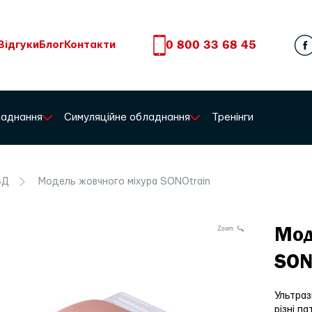
0 800 33 68 45
Відгуки
Блог
Контакти
бладнання
Симуляційне обладнання
Тренінги
ЗД
Модель жовчного міхура SONOtrain
Мод
SON
Ультраз
різні па