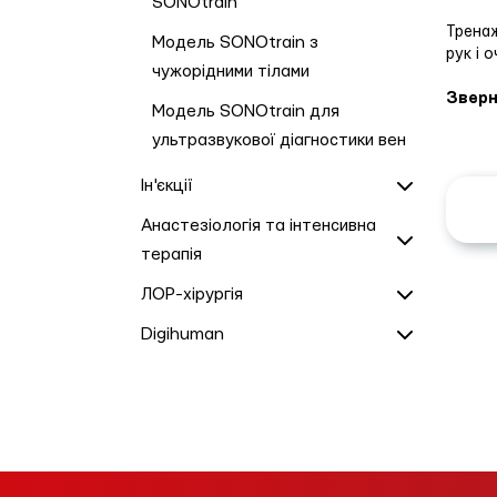
SONOtrain
Тренаж
Модель SONOtrain з
рук і о
чужорідними тілами
Зверн
Модель SONOtrain для
ультразвукової діагностики вен
Ін'єкції
Анастезіологія та інтенсивна
терапія
ЛОР-хірургія
Digihuman