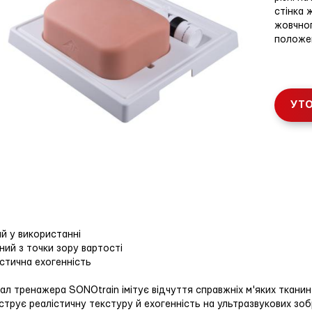
стінка 
жовчног
положе
УТО
ий у використанні
дний з точки зору вартості
істична ехогенність
ал тренажера SONOtrain імітує відчуття справжніх м'яких тканин
трує реалістичну текстуру й ехогенність на ультразвукових зо