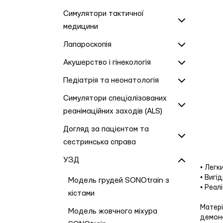
Симулятори тактичної
медицини
Лапароскопія
Акушерство і гінекологія
Педіатрія та неонатологія
Симулятори спеціалізованих
реанімаційних заходів (ALS)
Догляд за пацієнтом та
сестринська справа
УЗД
• Легк
• Вигі
Модель грудей SONOtrain з
• Реал
кістами
Матері
Модель жовчного міхура
демонс