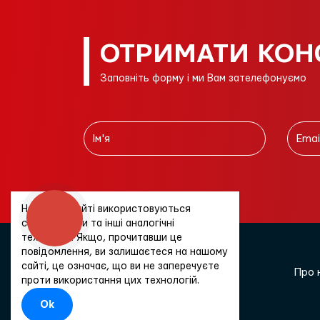
ОТРИМАТИ КОН
Заповніть форму і ми Вам зателефонуємо
На цьому сайті використовуються
КНОПКА
cookie-файли та інші аналогічні
ЗВ'ЯЗКУ
технології. Якщо, прочитавши це
повідомлення, ви залишаєтеся на нашому
сайті, це означає, що ви не заперечуєте
Про 
проти використання цих технологій.
Ok