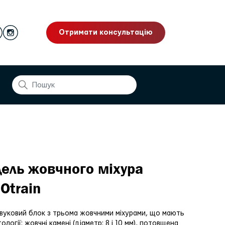
Отримати консультацію
ель жовчного міхура
Otrain
вуковий блок з трьома жовчними міхурами, що мають
тології: жовчні камені (діаметр: 8 і 10 мм), потовщена