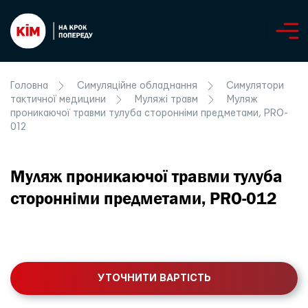
Головна
Симуляційне обладнання
Симулятори
тактичної медицини
Муляжі травм
Муляж
проникаючої травми тулуба сторонніми предметами, PRO-
012
Муляж проникаючої травми тулуба
сторонніми предметами, PRO-012
УТОЧНИТИ ВАРТІСТЬ