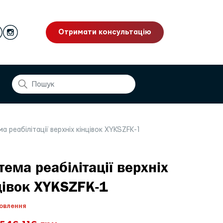
Отримати консультацію
 реабілітації верхніх кінцівок XYKSZFK-1
тема реабілітації верхніх
цівок XYKSZFK-1
овлення