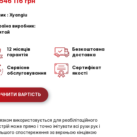
 546 116 грн
ик : Xyangiu
раїна виробник:
итай
12 місяців
Безкоштовна
гарантія
доставка
Сервісне
Сертифікат
обслуговування
якості
ЧНИТИ ВАРТІСТЬ
в'язком використовується для реабілітаційного
трій може прямо і точно імітувати всі рухи рук і
дальшого спостереження за верхньою кінцівкою