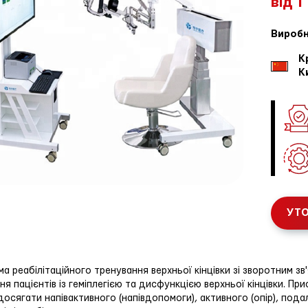
від 1
Виробн
К
К
УТО
а реабілітаційного тренування верхньої кінцівки зі зворотним з
ня пацієнтів із геміплегією та дисфункцією верхньої кінцівки. Прис
досягати напівактивного (напівдопомоги), активного (опір), по