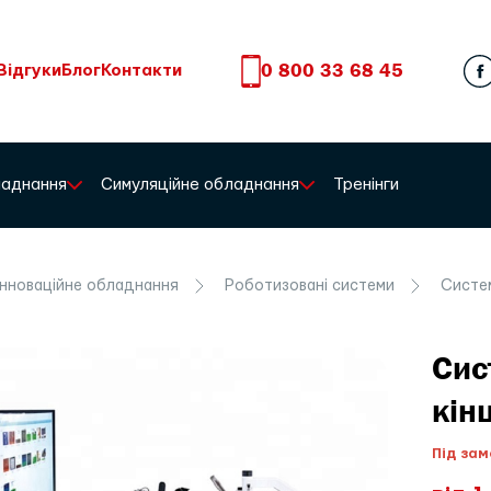
0 800 33 68 45
Відгуки
Блог
Контакти
бладнання
Симуляційне обладнання
Тренінги
Інноваційне обладнання
Роботизовані системи
Система
Сис
кін
Під зам