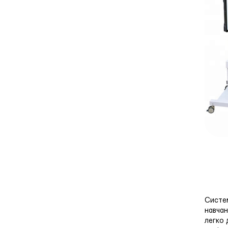
Систем
навчан
легко 