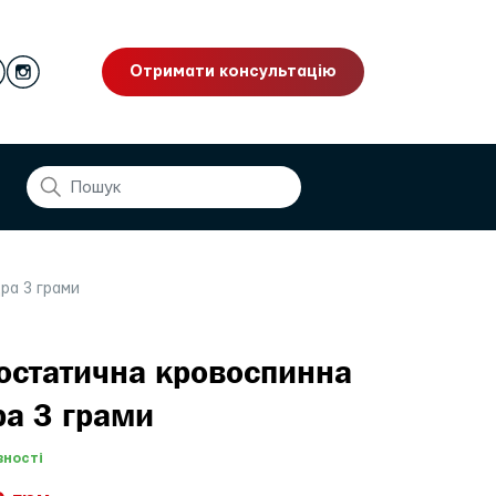
Отримати консультацію
ра 3 грами
остатична кровоспинна
ра 3 грами
вності