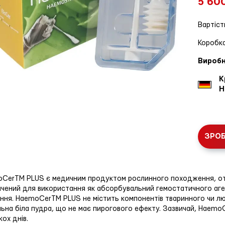
5 60
Вартіст
Коробка
Виробн
К
Н
ЗРО
CerTM PLUS є медичним продуктом рослинного походження, отр
чений для використання як абсорбувальний гемостатичного аген
ння. HaemoCerTM PLUS не містить компонентів тваринного чи лю
ьна біла пудра, що не має пирогового ефекту. Зазвичай, Haem
кох днів.