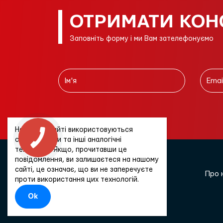
ОТРИМАТИ КОН
Заповніть форму і ми Вам зателефонуємо
На цьому сайті використовуються
cookie-файли та інші аналогічні
технології. Якщо, прочитавши це
повідомлення, ви залишаєтеся на нашому
сайті, це означає, що ви не заперечуєте
Про 
проти використання цих технологій.
Ok