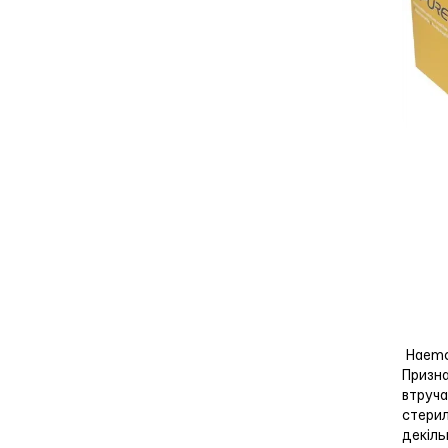
Haemo
Призна
втруча
стерил
декіль