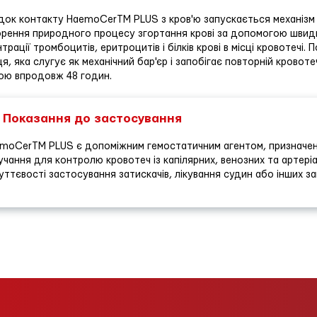
док контакту HaemoCerTM PLUS з кров'ю запускається механізм п
рення природного процесу згортання крові за допомогою швидко
трації тромбоцитів, еритроцитів і білків крові в місці кровотечі
я, яка слугує як механічний бар'єр і запобігає повторній крово
ою впродовж 48 годин.
Показання до застосування
moCerTM PLUS є допоміжним гемостатичним агентом, призначеним
учання для контролю кровотеч із капілярних, венозних та артер
уттєвості застосування затискачів, лікування судин або інших з