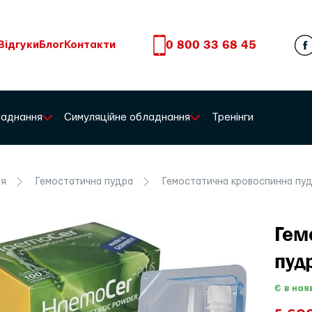
0 800 33 68 45
Відгуки
Блог
Контакти
бладнання
Симуляційне обладнання
Тренінги
ія
Гемостатична пудра
Гемостатична кровоспинна пуд
Гем
пуд
Є в ная