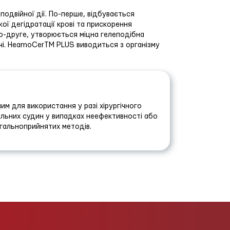
одвійної дії. По-перше, відбувається
ї дегідратації крові та прискорення
. По-друге, утворюється міцна гелеподібна
течі. HeamoCerTM PLUS виводиться з організму
 для використання у разі хірургічного
іальних судин у випадках неефективності або
агальноприйнятих методів.