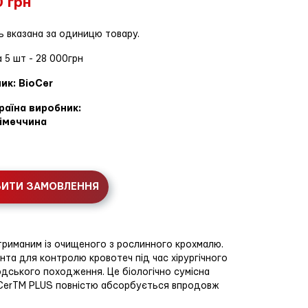
0 грн
ь вказана за одиницю товару.
 5 шт - 28 000грн
ик: BioCer
раїна виробник:
імеччина
БИТИ ЗАМОВЛЕННЯ
иманим із очищеного з рослинного крохмалю.
та для контролю кровотеч під час хірургічного
дського походження. Це біологічно сумісна
oCerTM PLUS повністю абсорбується впродовж