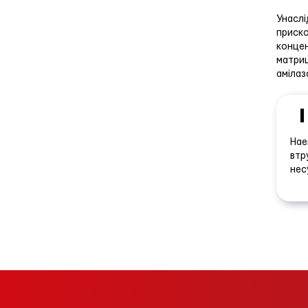
Унаслі
приско
концен
матриц
амілаз
Hae
втр
нес