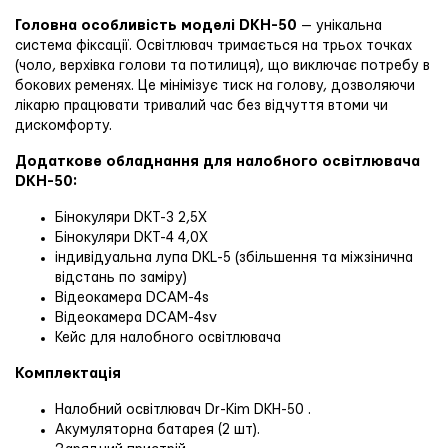
Головна особливість моделі DKH-50
— унікальна
система фіксації. Освітлювач тримається на трьох точках
(чоло, верхівка голови та потилиця), що виключає потребу в
бокових ременях. Це мінімізує тиск на голову, дозволяючи
лікарю працювати тривалий час без відчуття втоми чи
дискомфорту.
Додаткове обладнання для налобного освітлювача
DKH-50:
Бінокуляри DKT-3 2,5X
Бінокуляри DKT-4 4,0X
індивідуальна лупа DKL-5 (збільшення та міжзінична
відстань по заміру)
Відеокамера DCAM-4s
Відеокамера DCAM-4sv
Кейс для налобного освітлювача
Комплектація
Налобний освітлювач Dr-Kim DKH-50 .
Акумуляторна батарея (2 шт).