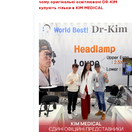
чому оригінальні освітлювачі DR-KIM
купують тільки в KIM MEDICAL