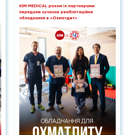
KIM MEDICAL разом із партнерами
передали сучасне реабілітаційне
обладнання в «Охматдит»