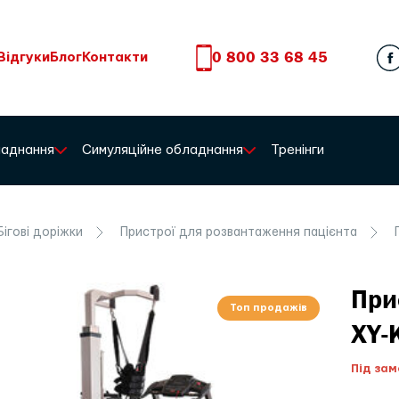
0 800 33 68 45
Відгуки
Блог
Контакти
бладнання
Симуляційне обладнання
Тренінги
Бігові доріжки
Пристрої для розвантаження пацієнта
П
При
Топ продажів
XY-
Під зам