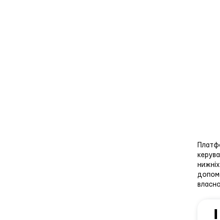
Платфо
керува
нижніх
допомо
власно