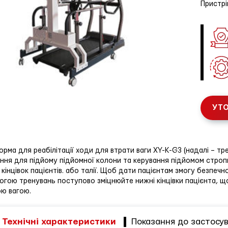
Пристрі
УТО
рма для реабілітації ходи для втрати ваги XY-K-G3 (надалі – т
ння для підйому підйомної колони та керування підйомом строп
 кінцівок пацієнтів. або талії. Щоб дати пацієнтам змогу безпеч
гою тренувань поступово зміцнюйте нижні кінцівки пацієнта, щ
ю вагою.
Технічні характеристики
Показання до застосу